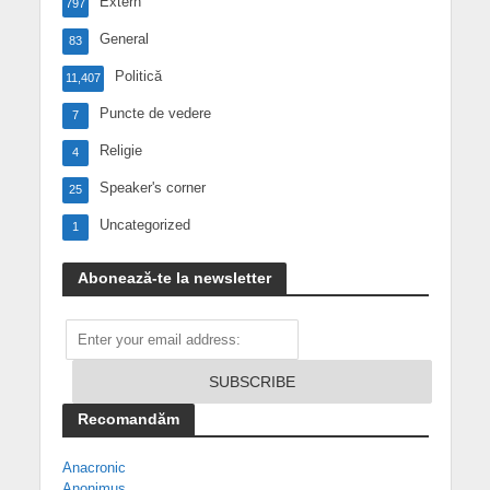
Extern
797
General
83
Politică
11,407
Puncte de vedere
7
Religie
4
Speaker's corner
25
Uncategorized
1
Abonează-te la newsletter
Recomandăm
Anacronic
Anonimus