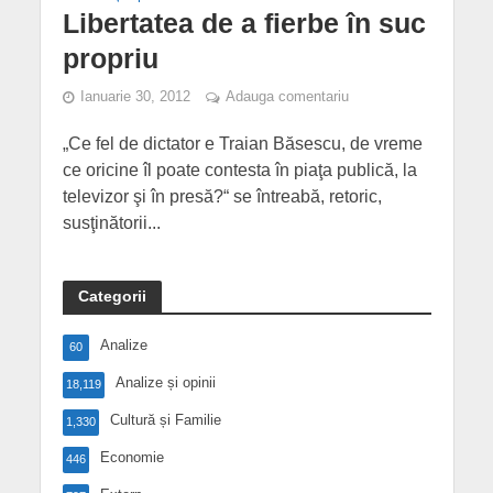
Libertatea de a fierbe în suc
propriu
Ianuarie 30, 2012
Adauga comentariu
„Ce fel de dictator e Traian Băsescu, de vreme
ce oricine îl poate contesta în piaţa publică, la
televizor şi în presă?“ se întreabă, retoric,
susţinătorii...
Categorii
Analize
60
Analize și opinii
18,119
Cultură și Familie
1,330
Economie
446