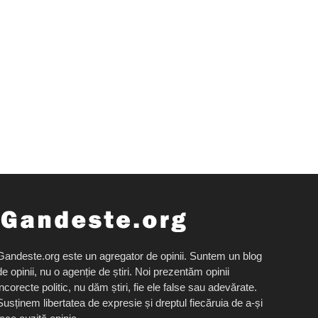
Gandeste.org este un agregator de opinii. Suntem un blog
de opinii, nu o agenție de știri. Noi prezentăm opinii
incorecte politic, nu dăm știri, fie ele false sau adevărate.
Susținem libertatea de expresie și dreptul fiecăruia de a-și