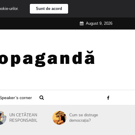
ookie-urilor.
Sunt de acord
August 9, 2026
Speaker’s corner
UN CETĂȚEAN
Cum se distruge
RESPONSABIL
democrația?