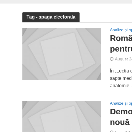
Tag - spaga electorala
Analize și op
Român
pentr
August 2
În „Lectia
sapte medi
anatomie..
Analize și op
Democ
nouă 