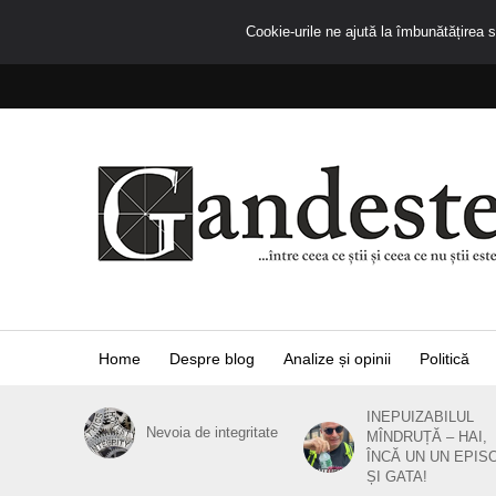
Cookie-urile ne ajută la îmbunătățirea se
Home
Despre blog
Analize și opinii
Politică
INEPUIZABILUL
Nevoia de integritate
MÎNDRUȚĂ – HAI,
ÎNCĂ UN UN EPIS
ȘI GATA!