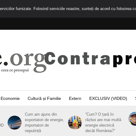
rviciilor furnizate. Folosind serviciile noastre, sunteți de acord cu folosirea c
Economie
Cultură și Familie
Extern
EXCLUSIV (VIDEO)
Cum am ajuns din
”Cum? O țară în
exportatori de energie,
război are mai multă
OD
importatori de
energie electrică
neputință
decât România?”