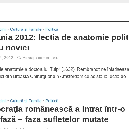
inii
•
Cultură și Familie
•
Politică
ia 2012: lectia de anatomie polit
u novici
4, 2012
Adauga comentariu
 de anatomie a doctorului Tulp“ (1632), Rembrandt ne înfatiseaz
ci din Breasla Chirurgilor din Amsterdam ce asista la lectia de
.
inii
•
Cultură și Familie
•
Politică
raţia românească a intrat într-o
fază – faza sufletelor mutate