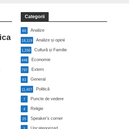
Categorii
Analize
60
ica
Analize și opinii
18,119
Cultură și Familie
1,330
Economie
446
a
Extern
797
General
83
Politică
11,407
Puncte de vedere
7
Religie
4
Speaker's corner
25
Uncategorized
1