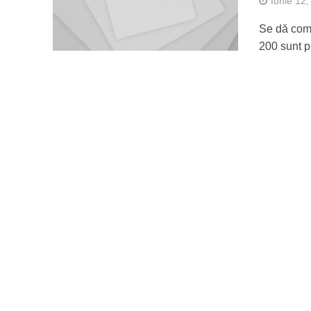
Iunie 12
Se dă comu
200 sunt p