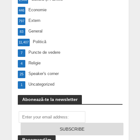
Economie
446
Extern
797
General
83
Politică
11,407
Puncte de vedere
7
Religie
4
Speaker's corner
25
Uncategorized
1
Abonează-te la newsletter
Recomandăm