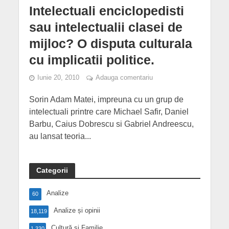
Intelectuali enciclopedisti
sau intelectualii clasei de
mijloc? O disputa culturala
cu implicatii politice.
Iunie 20, 2010
Adauga comentariu
Sorin Adam Matei, impreuna cu un grup de
intelectuali printre care Michael Safir, Daniel
Barbu, Caius Dobrescu si Gabriel Andreescu,
au lansat teoria...
Categorii
Analize
60
Analize și opinii
18,119
Cultură și Familie
1,330