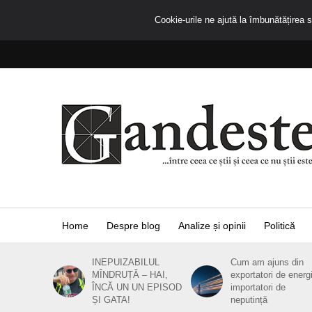
Cookie-urile ne ajută la îmbunătățirea se
Home
Despre blog
Analize și opinii
Politică
INEPUIZABILUL
Cum am ajuns din
MÎNDRUȚĂ – HAI,
exportatori de energ
ÎNCĂ UN UN EPISOD
importatori de
ȘI GATA!
neputință