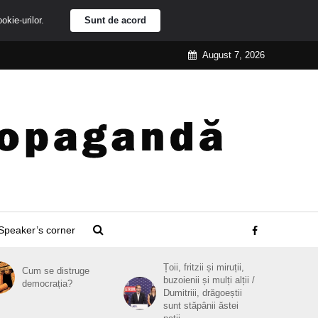
ookie-urilor.
Sunt de acord
August 7, 2026
Speaker’s corner
Țoii, fritzii și miruții,
Cum se distruge
buzoienii și mulți alții /
democrația?
Dumitriii, drăgoeștii
sunt stăpânii ăstei