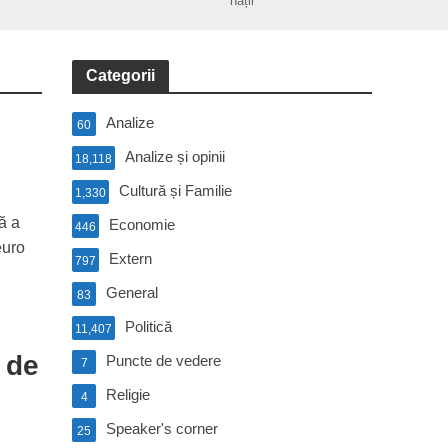
nații
Categorii
Analize
60
Analize și opinii
18,118
Cultură și Familie
1,330
ă a
Economie
446
euro
Extern
797
General
83
Politică
11,407
 de
Puncte de vedere
7
Religie
4
Speaker's corner
25