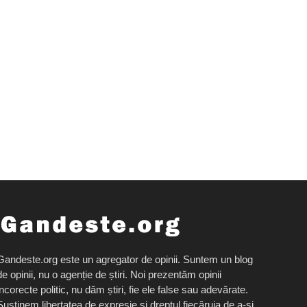
Gandeste.org este un agregator de opinii. Suntem un blog
de opinii, nu o agenție de știri. Noi prezentăm opinii
incorecte politic, nu dăm știri, fie ele false sau adevărate.
Susținem libertatea de expresie și dreptul fiecăruia de a-și