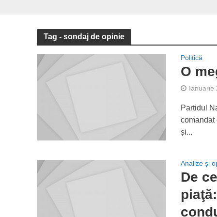
Tag - sondaj de opinie
Politică
O me
Ianuarie
Partidul Na
comandat o
și...
Analize și op
De ce
piaţă
condu