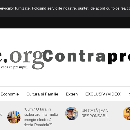
rviciilor furnizate. Folosind serviciile noastre, sunteți de acord cu folosirea c
Economie
Cultură și Familie
Extern
EXCLUSIV (VIDEO)
”Cum? O țară în
UN CETĂȚEAN
ie,
război are mai multă
RESPONSABIL
energie electrică
decât România?”