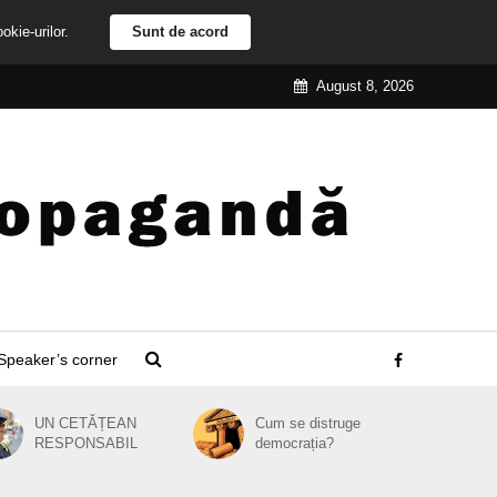
ookie-urilor.
Sunt de acord
August 8, 2026
Speaker’s corner
UN CETĂȚEAN
Cum se distruge
RESPONSABIL
democrația?