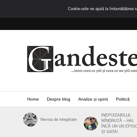
Cookie-urile ne ajută la îmbunătățirea se
Home
Despre blog
Analize și opinii
Politică
INEPUIZABILUL
Nevoia de integritate
MÎNDRUȚĂ – HAI,
ÎNCĂ UN UN EPIS
ȘI GATA!