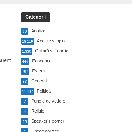
Categorii
Analize
60
Analize și opinii
18,119
Cultură și Familie
1,330
Parent
Economie
446
Extern
797
General
83
Politică
11,407
o
Puncte de vedere
7
Religie
4
Speaker's corner
25
Uncategorized
1