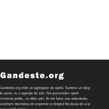
Gandeste.org este un agregator de opinii. Suntem un blog
de opinii, nu o agenție de știri. Noi prezentăm opinii
incorecte politic, nu dăm știri, fie ele false sau adevărate.
Susținem libertatea de expresie și dreptul fiecăruia de a-și