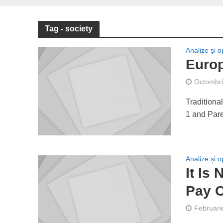
Tag - society
Analize și op
Europ
Octombri
Traditional
1 and Paren
Analize și op
It Is
Pay O
Februari