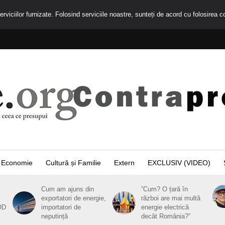
rviciilor furnizate. Folosind serviciile noastre, sunteți de acord cu folosirea c
Economie
Cultură și Familie
Extern
EXCLUSIV (VIDEO)
Cum am ajuns din
”Cum? O țară în
exportatori de energie,
război are mai multă
OD
importatori de
energie electrică
neputință
decât România?”