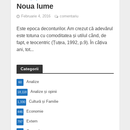
Noua lume
Februarie 4, 2016
comentariu
Este epoca deconturilor. Am crezut că adevărul
este totuna cu comoditatea și utilul când, de
fapt, e teocentric (Țuțea, 1992, p.9). În câțiva
ani, tot...
Categorii
Analize
60
Analize și opinii
18,118
Cultură și Familie
1,330
Economie
446
Extern
797