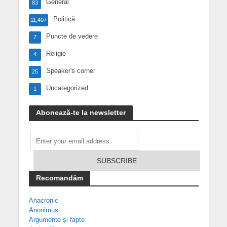
General
83
Politică
11,407
Puncte de vedere
7
Religie
4
Speaker's corner
25
Uncategorized
1
Abonează-te la newsletter
Recomandăm
Anacronic
Anonimus
Argumente și fapte