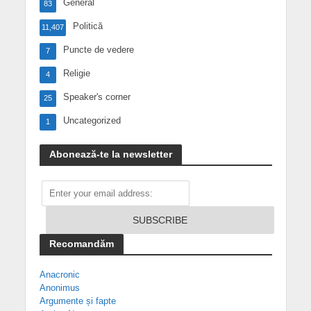
General
83
Politică
11,407
Puncte de vedere
7
Religie
4
Speaker's corner
25
Uncategorized
1
Abonează-te la newsletter
Recomandăm
Anacronic
Anonimus
Argumente și fapte