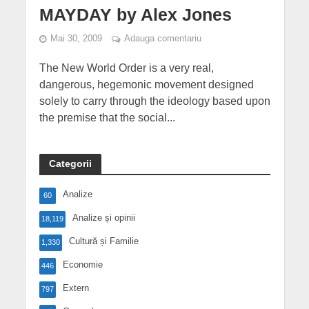
MAYDAY by Alex Jones
Mai 30, 2009
Adauga comentariu
The New World Order is a very real,
dangerous, hegemonic movement designed
solely to carry through the ideology based upon
the premise that the social...
Categorii
Analize
60
Analize și opinii
18,119
Cultură și Familie
1,330
Economie
446
Extern
797