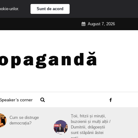
ookie-urilor.
Sunt de acord
August 7, 2026
Speaker’s corner
Țoii, fritzii și miruții,
Cum se distruge
buzoienii și mulți alții /
democrația?
Dumitriii, drăgoeștii
sunt stăpânii ăstei