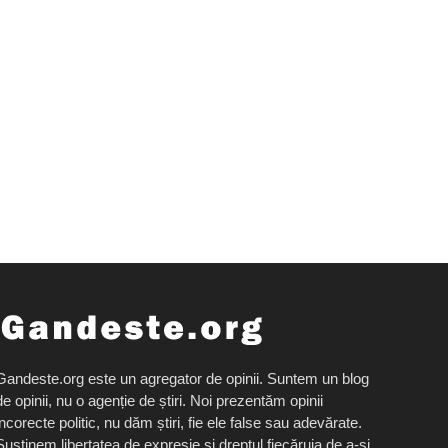
Gandeste.org este un agregator de opinii. Suntem un blog
de opinii, nu o agenție de știri. Noi prezentăm opinii
incorecte politic, nu dăm știri, fie ele false sau adevărate.
Susținem libertatea de expresie și dreptul fiecăruia de a-și