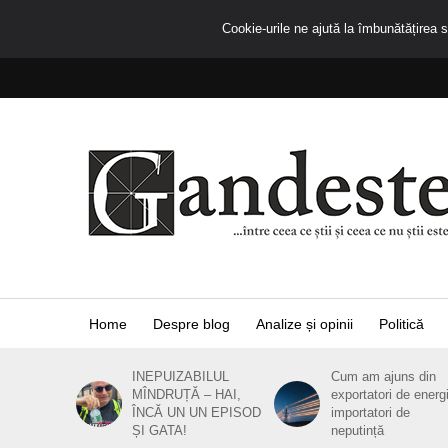
Cookie-urile ne ajută la îmbunătățirea se
Home
Despre blog
Analize și opinii
Politică
INEPUIZABILUL
Cum am ajuns din
MÎNDRUȚĂ – HAI,
exportatori de energ
ÎNCĂ UN UN EPISOD
importatori de
ȘI GATA!
neputință