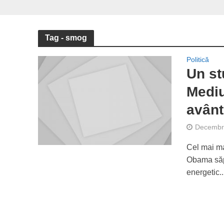
Tag - smog
Politică
Un st
Mediu
avânt
Decembri
Cel mai ma
Obama săpt
energetic..