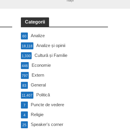
nații
Categorii
Analize
60
Analize și opinii
18,118
Cultură și Familie
1,330
Economie
446
Extern
797
General
83
Politică
11,407
Puncte de vedere
7
Religie
4
Speaker's corner
25