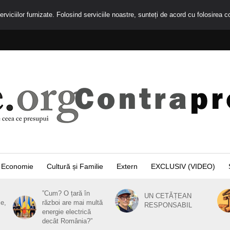
rviciilor furnizate. Folosind serviciile noastre, sunteți de acord cu folosirea c
Economie
Cultură și Familie
Extern
EXCLUSIV (VIDEO)
”Cum? O țară în
UN CETĂȚEAN
ie,
război are mai multă
RESPONSABIL
energie electrică
decât România?”