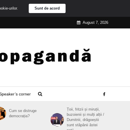
ookie-urilor.
Sunt de acord
August 7, 2026
Speaker’s corner
Țoii, fritzii și miruții,
Cum se distruge
buzoienii și mulți alții /
democrația?
Dumitriii, drăgoeștii
sunt stăpânii ăstei