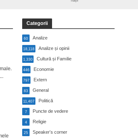
nații
Categorii
Analize
60
Analize și opinii
18,118
Cultură și Familie
1,330
rmale.
Economie
446
..
Extern
797
General
83
Politică
11,407
Puncte de vedere
7
Religie
4
Speaker's corner
25
imele