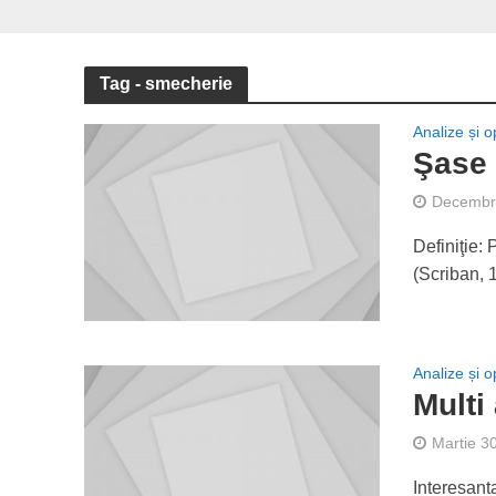
Tag - smecherie
Analize și op
Şase 
Decembri
Definiţie:
(Scriban, 
Analize și op
Multi
Martie 3
Interesant