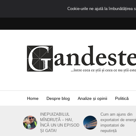
Cookie-urile ne ajută la îmbunătățirea se
Home
Despre blog
Analize și opinii
Politică
INEPUIZABILUL
Cum am ajuns din
MÎNDRUȚĂ – HAI,
exportatori de energ
ÎNCĂ UN UN EPISOD
importatori de
ȘI GATA!
neputință