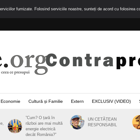
rviciilor furnizate. Folosind serviciile noastre, sunteți de acord cu folosirea c
Economie
Cultură și Familie
Extern
EXCLUSIV (VIDEO)
”Cum? O țară în
UN CETĂȚEAN
ie,
război are mai multă
RESPONSABIL
energie electrică
decât România?”