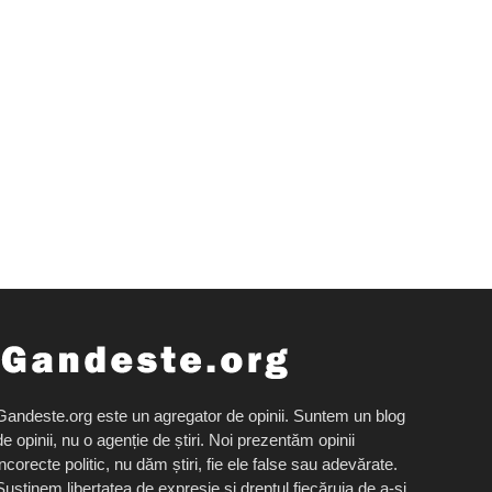
Gandeste.org este un agregator de opinii. Suntem un blog
de opinii, nu o agenție de știri. Noi prezentăm opinii
incorecte politic, nu dăm știri, fie ele false sau adevărate.
Susținem libertatea de expresie și dreptul fiecăruia de a-și