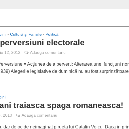
inii
•
Cultură și Familie
•
Politică
perversiuni electorale
e 12, 2012
Adauga comentariu
 Perversiune = Acţiunea de a perverti; Alterarea unei funcţiuni no
1939) Alegerile legislative de duminică nu au fost surprinzătoare.
inii
 ani traiasca spaga romaneasca!
0, 2010
Adauga comentariu
a, dar deloc de neimaginat pirueta lui Catalin Voicu. Daca in pr