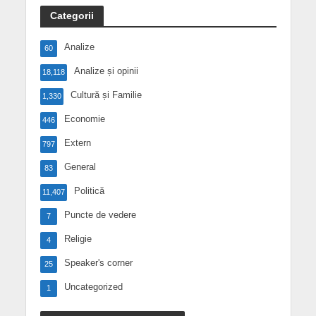
Categorii
Analize
60
Analize și opinii
18,118
Cultură și Familie
1,330
Economie
446
Extern
797
General
83
Politică
11,407
Puncte de vedere
7
Religie
4
Speaker's corner
25
Uncategorized
1