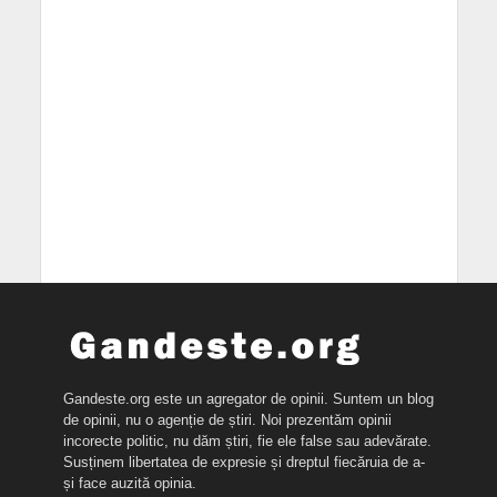
Gandeste.org este un agregator de opinii. Suntem un blog
de opinii, nu o agenție de știri. Noi prezentăm opinii
incorecte politic, nu dăm știri, fie ele false sau adevărate.
Susținem libertatea de expresie și dreptul fiecăruia de a-
și face auzită opinia.