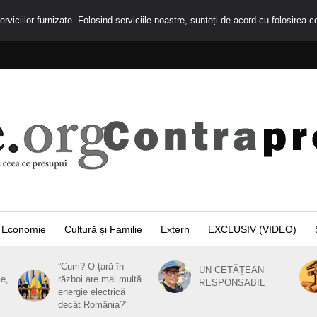
rviciilor furnizate. Folosind serviciile noastre, sunteți de acord cu folosirea c
Economie
Cultură și Familie
Extern
EXCLUSIV (VIDEO)
”Cum? O țară în
UN CETĂȚEAN
ie,
război are mai multă
RESPONSABIL
energie electrică
decât România?”