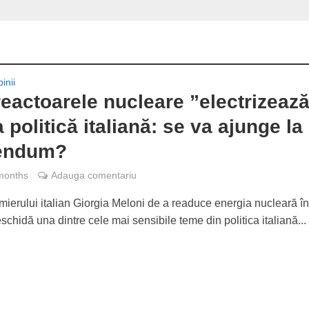
inii
reactoarele nucleare ”electrizeaz
 politică italiană: se va ajunge la
rendum?
months
Adauga comentariu
mierului italian Giorgia Meloni de a readuce energia nucleară în 
schidă una dintre cele mai sensibile teme din politica italiană...