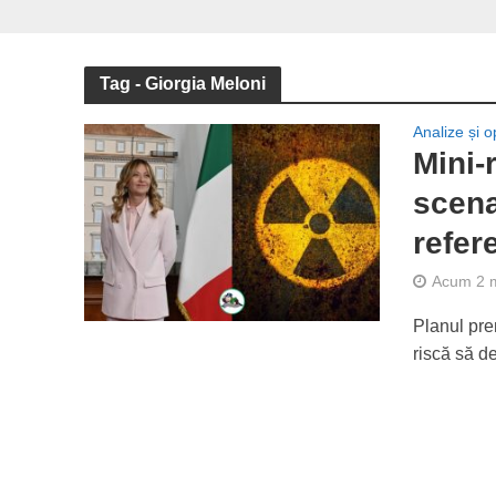
Tag - Giorgia Meloni
Analize și op
Mini-
scena
refe
Acum 2 
Planul pre
riscă să de