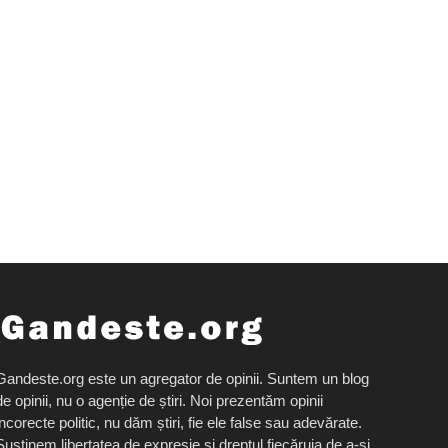
Gandeste.org este un agregator de opinii. Suntem un blog
de opinii, nu o agenție de știri. Noi prezentăm opinii
incorecte politic, nu dăm știri, fie ele false sau adevărate.
Susținem libertatea de expresie și dreptul fiecăruia de a-și