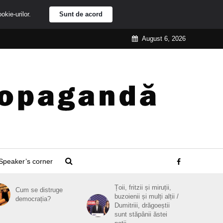
ookie-urilor.
Sunt de acord
August 6, 2026
Speaker’s corner
Țoii, fritzii și miruții,
Cum se distruge
buzoienii și mulți alții /
democrația?
Dumitriii, drăgoeștii
sunt stăpânii ăstei