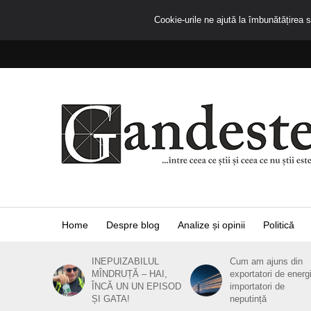
Cookie-urile ne ajută la îmbunătățirea se
Home
Despre blog
Analize și opinii
Politică
INEPUIZABILUL
Cum am ajuns din
MÎNDRUȚĂ – HAI,
exportatori de energ
ÎNCĂ UN UN EPISOD
importatori de
ȘI GATA!
neputință