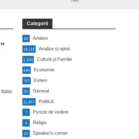
nații
Categorii
Analize
60
ă”
Analize și opinii
18,118
Cultură și Familie
1,330
Economie
446
Extern
797
General
Italia
83
Politică
11,407
Puncte de vedere
7
Religie
4
Speaker's corner
25