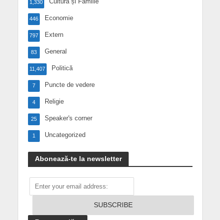
Cultură și Familie
1,330
Economie
446
Extern
797
General
83
Politică
11,407
Puncte de vedere
7
Religie
4
Speaker's corner
25
Uncategorized
1
Abonează-te la newsletter