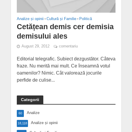
Analize și opinii
•
Cultură și Familie
•
Politică
Cetățean demis cer demisia
demisului ales
August 29, 2012
comentariu
Editorial telegrafic. Subiect dezgustător. Câteva
fraze. Nu merită mai mult. Ce înseamnă votul
oamenilor? Nimic. Cât valorează jocurile
perfide de culise...
Categorii
Analize
60
Analize și opinii
18,118