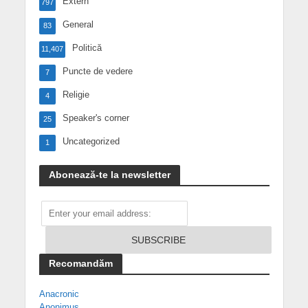
Extern
797
General
83
Politică
11,407
Puncte de vedere
7
Religie
4
Speaker's corner
25
Uncategorized
1
Abonează-te la newsletter
Recomandăm
Anacronic
Anonimus