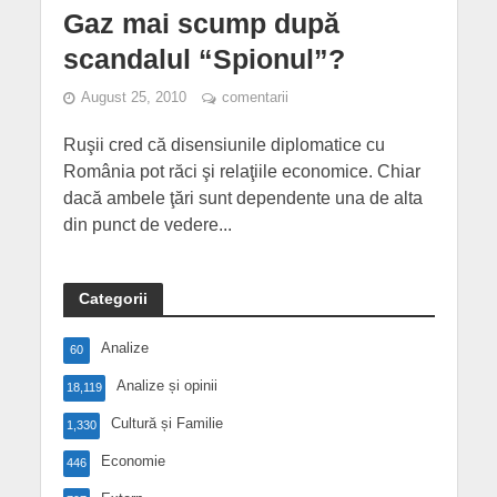
Gaz mai scump după
scandalul “Spionul”?
August 25, 2010
comentarii
Ruşii cred că disensiunile diplomatice cu
România pot răci şi relaţiile economice. Chiar
dacă ambele ţări sunt dependente una de alta
din punct de vedere...
Categorii
Analize
60
Analize și opinii
18,119
Cultură și Familie
1,330
Economie
446