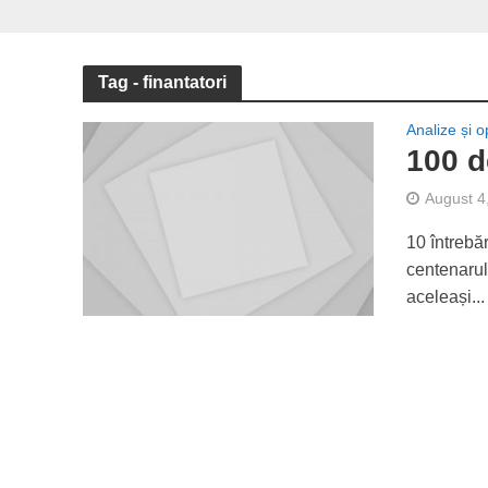
Tag - finantatori
Analize și op
100 d
August 4
10 întrebă
centenaru
aceleași...