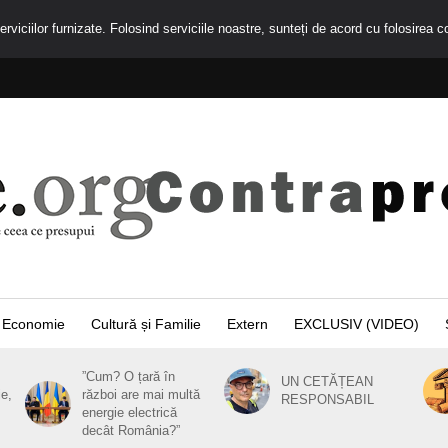
rviciilor furnizate. Folosind serviciile noastre, sunteți de acord cu folosirea c
Economie
Cultură și Familie
Extern
EXCLUSIV (VIDEO)
”Cum? O țară în
UN CETĂȚEAN
ie,
război are mai multă
RESPONSABIL
energie electrică
decât România?”