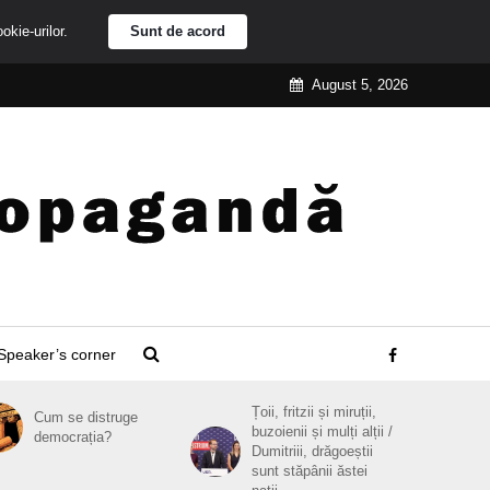
ookie-urilor.
Sunt de acord
August 5, 2026
Speaker’s corner
Țoii, fritzii și miruții,
Cum se distruge
buzoienii și mulți alții /
democrația?
Dumitriii, drăgoeștii
sunt stăpânii ăstei