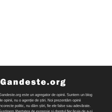
Gandeste.org este un agregator de opinii. Suntem un blog
de opinii, nu o agenție de știri. Noi prezentăm opinii
incorecte politic, nu dăm știri, fie ele false sau adevărate.
Susținem libertatea de expresie și dreptul fiecăruia de a-și