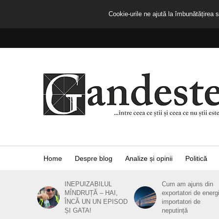
Cookie-urile ne ajută la îmbunătățirea se
Home
Despre blog
Analize și opinii
Politică
INEPUIZABILUL
Cum am ajuns din
MÎNDRUȚĂ – HAI,
exportatori de energ
ÎNCĂ UN UN EPISOD
importatori de
ȘI GATA!
neputință