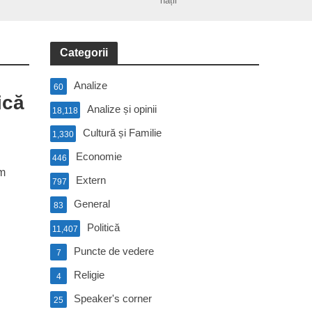
nații
Categorii
Analize
60
ică
Analize și opinii
18,118
Cultură și Familie
1,330
Economie
446
ăm
Extern
797
General
83
Politică
11,407
Puncte de vedere
7
Religie
4
Speaker's corner
25