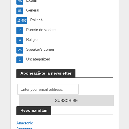
Extern
797
General
83
Politică
11,407
Puncte de vedere
7
Religie
4
Speaker's corner
25
Uncategorized
1
Abonează-te la newsletter
Recomandăm
Anacronic
Anonimus