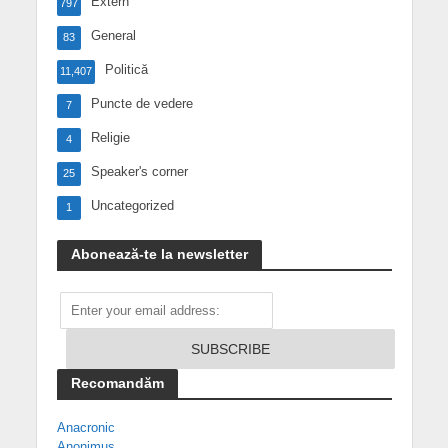
Extern
797
General
83
Politică
11,407
Puncte de vedere
7
Religie
4
Speaker's corner
25
Uncategorized
1
Abonează-te la newsletter
Recomandăm
Anacronic
Anonimus