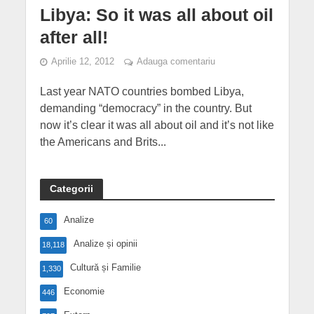
Libya: So it was all about oil
after all!
Aprilie 12, 2012
Adauga comentariu
Last year NATO countries bombed Libya,
demanding “democracy” in the country. But
now it’s clear it was all about oil and it’s not like
the Americans and Brits...
Categorii
Analize
60
Analize și opinii
18,118
Cultură și Familie
1,330
Economie
446