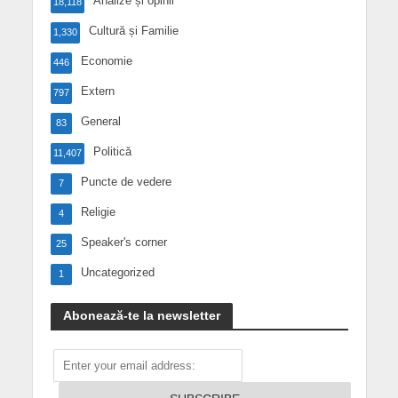
Analize și opinii
18,118
Cultură și Familie
1,330
Economie
446
Extern
797
General
83
Politică
11,407
Puncte de vedere
7
Religie
4
Speaker's corner
25
Uncategorized
1
Abonează-te la newsletter