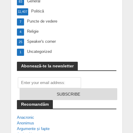
General
83
Politică
11,407
Puncte de vedere
7
Religie
4
Speaker's corner
25
Uncategorized
1
Abonează-te la newsletter
Recomandăm
Anacronic
Anonimus
Argumente și fapte