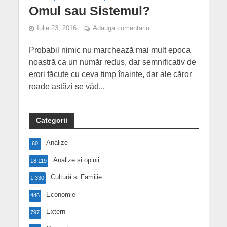
Omul sau Sistemul?
Iulie 23, 2016
Adauga comentariu
Probabil nimic nu marchează mai mult epoca
noastră ca un număr redus, dar semnificativ de
erori făcute cu ceva timp înainte, dar ale căror
roade astăzi se văd...
Categorii
Analize
60
Analize și opinii
18,119
Cultură și Familie
1,330
Economie
446
Extern
797