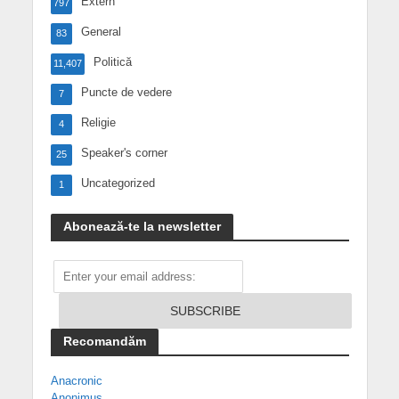
Extern
797
General
83
Politică
11,407
Puncte de vedere
7
Religie
4
Speaker's corner
25
Uncategorized
1
Abonează-te la newsletter
Recomandăm
Anacronic
Anonimus