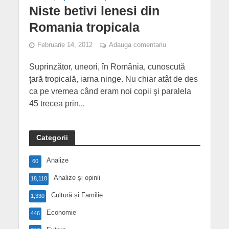
Niste betivi lenesi din
Romania tropicala
Februarie 14, 2012
Adauga comentariu
Suprinzător, uneori, în România, cunoscută
ţară tropicală, iarna ninge. Nu chiar atât de des
ca pe vremea când eram noi copii şi paralela
45 trecea prin...
Categorii
Analize
60
Analize și opinii
18,118
Cultură și Familie
1,330
Economie
446