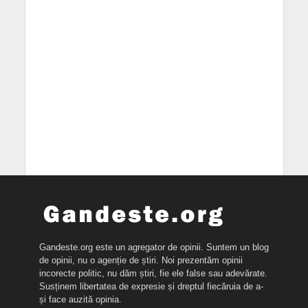
Gandeste.org este un agregator de opinii. Suntem un blog
de opinii, nu o agenție de știri. Noi prezentăm opinii
incorecte politic, nu dăm știri, fie ele false sau adevărate.
Susținem libertatea de expresie și dreptul fiecăruia de a-
și face auzită opinia.