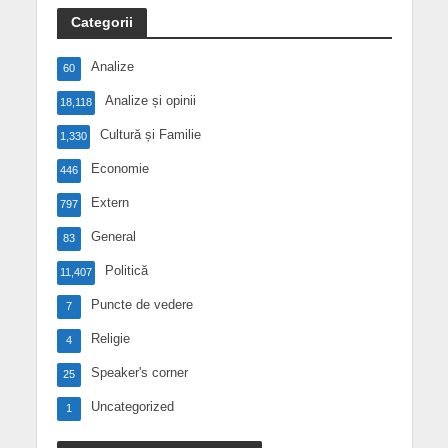
Categorii
Analize
60
Analize și opinii
18,118
Cultură și Familie
1,330
Economie
446
Extern
797
General
83
Politică
11,407
Puncte de vedere
7
Religie
4
Speaker's corner
25
Uncategorized
1