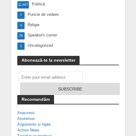
Politică
11,407
Puncte de vedere
7
Religie
4
Speaker's corner
25
Uncategorized
1
Abonează-te la newsletter
Recomandăm
Anacronic
Anonimus
Argumente și fapte
Active News
Trenduri economice