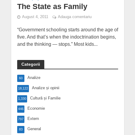
The State as Family
August 4, 2011
Adauga comentariu
“Government schooling starts around the age of
five. And that’s when the indoctrination begins,
and the thinking — stops.” Most kids...
Categorii
Analize
60
Analize și opinii
18,122
Cultură și Familie
1,330
Economie
446
Extern
797
General
83