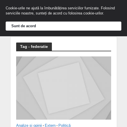
Cookie-urile ne ajută la îmbunătățirea serviciilor furnizate. Folosind
serviciile noastre, sunteți de acord cu folosirea cookie-urilor.
Sunt de acord
Tag - federatie
Analize și opinii
•
Extern
•
Politică