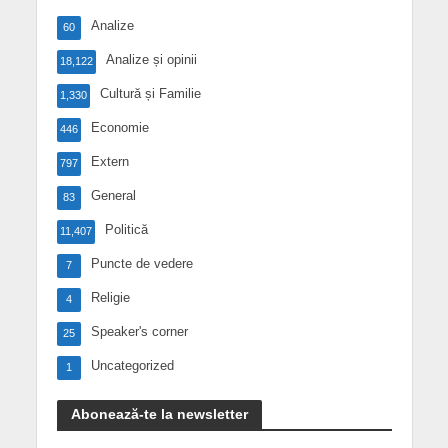
Analize
60
Analize și opinii
18,122
Cultură și Familie
1,330
Economie
446
Extern
797
General
83
Politică
11,407
Puncte de vedere
7
Religie
4
Speaker's corner
25
Uncategorized
1
Abonează-te la newsletter