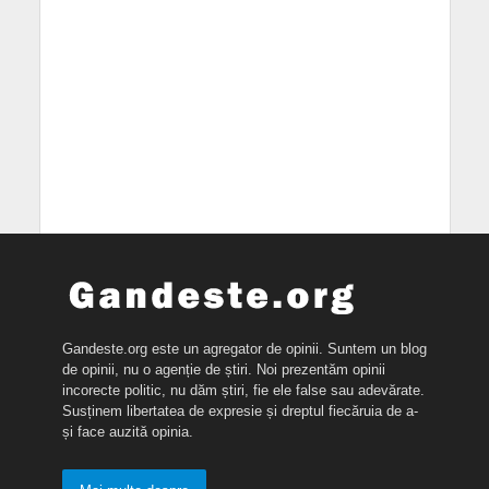
Gandeste.org este un agregator de opinii. Suntem un blog
de opinii, nu o agenție de știri. Noi prezentăm opinii
incorecte politic, nu dăm știri, fie ele false sau adevărate.
Susținem libertatea de expresie și dreptul fiecăruia de a-
și face auzită opinia.