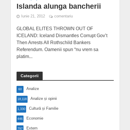
Islanda alunga bancherii
Iunie 21, 2012
comentariu
GLOBAL ELITES THROWN OUT OF
ICELAND: Iceland Dismantles Corrupt Gov’t
Then Arrests All Rothschild Bankers
Referendum. Oamenii spun “nu vrem sa
platim...
Categorii
Analize
60
Analize și opinii
18,118
Cultură și Familie
1,330
Economie
446
Extern
797