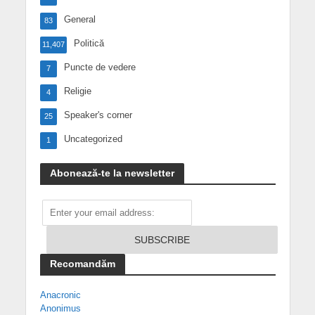
General
83
Politică
11,407
Puncte de vedere
7
Religie
4
Speaker's corner
25
Uncategorized
1
Abonează-te la newsletter
Recomandăm
Anacronic
Anonimus