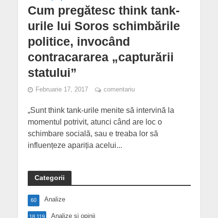
Cum pregătesc think tank-
urile lui Soros schimbările
politice, invocând
contracararea „capturării
statului”
Februarie 17, 2017
comentariu
„Sunt think tank-urile menite să intervină la
momentul potrivit, atunci când are loc o
schimbare socială, sau e treaba lor să
influențeze apariția acelui...
Categorii
Analize
60
Analize și opinii
18,119