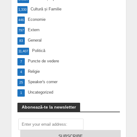
Cultură și Familie
1,330
Economie
446
Extern
797
General
83
Politică
11,407
Puncte de vedere
7
Religie
4
Speaker's corner
25
Uncategorized
1
Abonează-te la newsletter