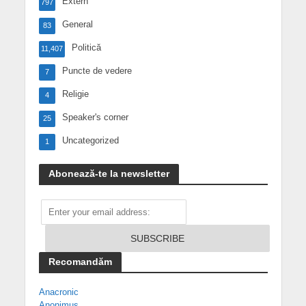
Extern
797
General
83
Politică
11,407
Puncte de vedere
7
Religie
4
Speaker's corner
25
Uncategorized
1
Abonează-te la newsletter
Recomandăm
Anacronic
Anonimus