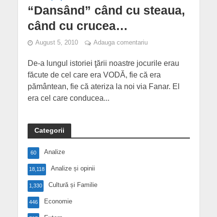
“Dansând” când cu steaua,
când cu crucea…
August 5, 2010
Adauga comentariu
De-a lungul istoriei ţării noastre jocurile erau
făcute de cel care era VODĂ, fie că era
pământean, fie că ateriza la noi via Fanar. El
era cel care conducea...
Categorii
Analize
60
Analize și opinii
18,118
Cultură și Familie
1,330
Economie
446