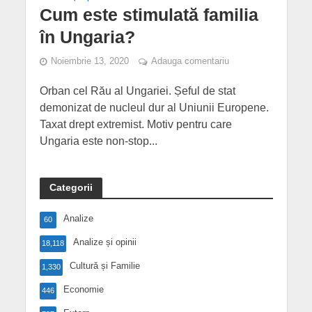
Cum este stimulată familia
în Ungaria?
Noiembrie 13, 2020
Adauga comentariu
Orban cel Rău al Ungariei. Șeful de stat
demonizat de nucleul dur al Uniunii Europene.
Taxat drept extremist. Motiv pentru care
Ungaria este non-stop...
Categorii
Analize
60
Analize și opinii
18,118
Cultură și Familie
1,330
Economie
446