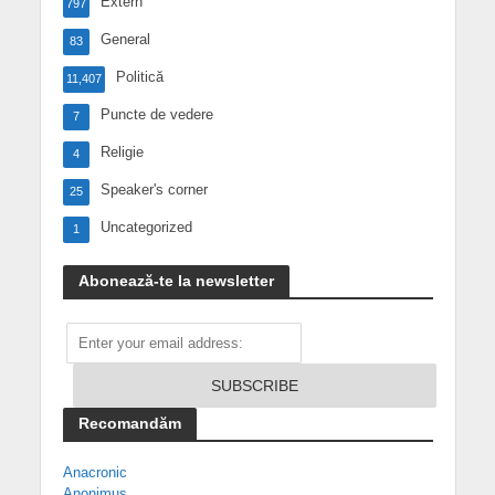
Extern
797
General
83
Politică
11,407
Puncte de vedere
7
Religie
4
Speaker's corner
25
Uncategorized
1
Abonează-te la newsletter
Recomandăm
Anacronic
Anonimus