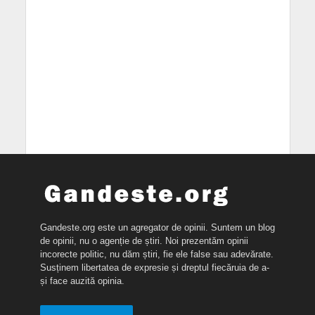
Gandeste.org este un agregator de opinii. Suntem un blog
de opinii, nu o agenție de știri. Noi prezentăm opinii
incorecte politic, nu dăm știri, fie ele false sau adevărate.
Susținem libertatea de expresie și dreptul fiecăruia de a-
și face auzită opinia.