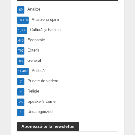
Analize
60
Analize și opinii
18,118
Cultură și Familie
1,330
Economie
446
Extern
797
General
83
Politică
11,407
Puncte de vedere
7
Religie
4
Speaker's corner
25
Uncategorized
1
Abonează-te la newsletter