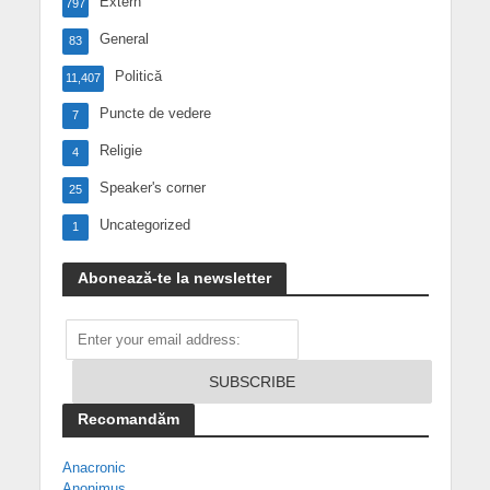
Extern
797
General
83
Politică
11,407
Puncte de vedere
7
Religie
4
Speaker's corner
25
Uncategorized
1
Abonează-te la newsletter
Recomandăm
Anacronic
Anonimus