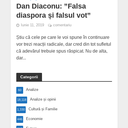
Dan Diaconu: ”Falsa
diaspora și falsul vot”
Iunie 11, 2019
comentariu
Știu că cele pe care le voi spune în continuare
vor trezi reacții radicale, dar cred din tot sufletul
că adevărul trebuie spus răspicat. Nu de alta,
dar...
Categorii
Analize
60
Analize și opinii
18,118
Cultură și Familie
1,330
Economie
446