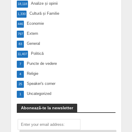
Analize și opinii
18,118
Cultură și Familie
1,330
Economie
446
Extern
797
General
83
Politică
11,407
Puncte de vedere
7
Religie
4
Speaker's corner
25
Uncategorized
1
Abonează-te la newsletter