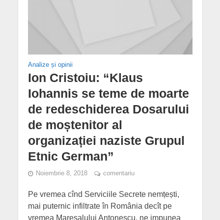
Analize și opinii
Ion Cristoiu: “Klaus
Iohannis se teme de moarte
de redeschiderea Dosarului
de moștenitor al
organizației naziste Grupul
Etnic German”
Noiembrie 8, 2018
comentariu
Pe vremea cînd Serviciile Secrete nemțești,
mai puternic infiltrate în România decît pe
vremea Mareșalului Antonescu, ne impunea