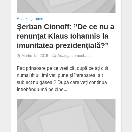
Analize și opinii
Șerban Cionoff: ”De ce nu a
renunțat Klaus Iohannis la
imunitatea prezidențială?”
Martie 15, 2019
Adauga comentariu
Fac prinsoare pe ce vreți că, după ce ați citit
numai titlul, îmi veți pune și întrebarea: alt
subiect nu găseai? După care veți continua
întrebându-mă pe cine...