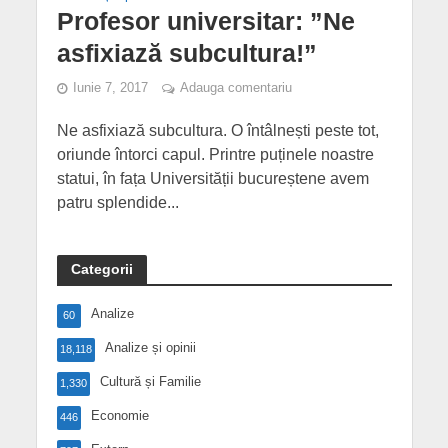
Profesor universitar: ”Ne
asfixiază subcultura!”
Iunie 7, 2017
Adauga comentariu
Ne asfixiază subcultura. O întâlnești peste tot,
oriunde întorci capul. Printre puținele noastre
statui, în fața Universității bucureștene avem
patru splendide...
Categorii
Analize
60
Analize și opinii
18,118
Cultură și Familie
1,330
Economie
446