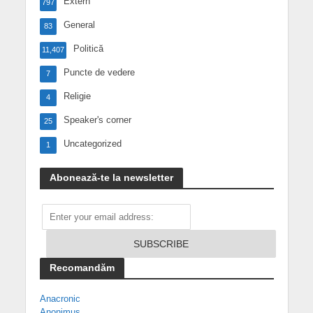
Extern
797
General
83
Politică
11,407
Puncte de vedere
7
Religie
4
Speaker's corner
25
Uncategorized
1
Abonează-te la newsletter
Recomandăm
Anacronic
Anonimus