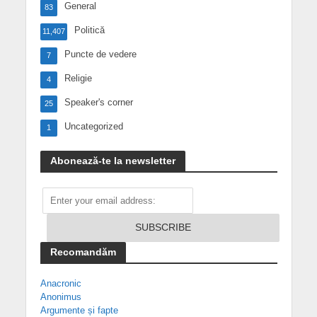
General
83
Politică
11,407
Puncte de vedere
7
Religie
4
Speaker's corner
25
Uncategorized
1
Abonează-te la newsletter
Recomandăm
Anacronic
Anonimus
Argumente și fapte