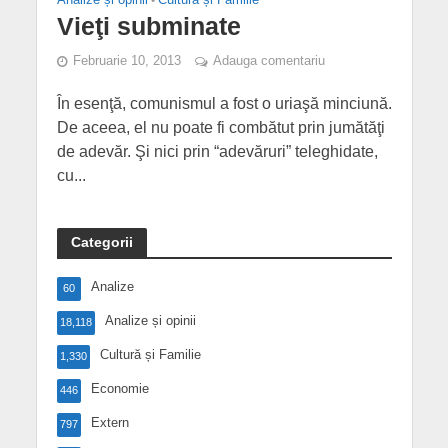
Vieţi subminate
Februarie 10, 2013
Adauga comentariu
În esenţă, comunismul a fost o uriaşă minciună.
De aceea, el nu poate fi combătut prin jumătăţi
de adevăr. Şi nici prin “adevăruri” teleghidate,
cu...
Categorii
Analize
60
Analize și opinii
18,118
Cultură și Familie
1,330
Economie
446
Extern
797