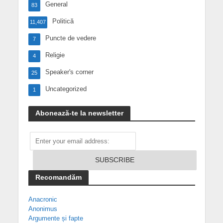
General
83
Politică
11,407
Puncte de vedere
7
Religie
4
Speaker's corner
25
Uncategorized
1
Abonează-te la newsletter
Recomandăm
Anacronic
Anonimus
Argumente și fapte