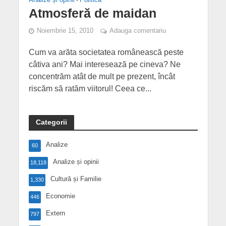
Atmosferă de maidan
Noiembrie 15, 2010
Adauga comentariu
Cum va arăta societatea românească peste
câtiva ani? Mai interesează pe cineva? Ne
concentrăm atât de mult pe prezent, încât
riscăm să ratăm viitorul! Ceea ce...
Categorii
Analize
60
Analize și opinii
18,118
Cultură și Familie
1,330
Economie
446
Extern
797