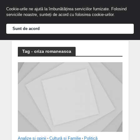
Cookie-urile ne ajută la îmbunătățirea serviciilor furnizate. Folosind
serviciile noastre, sunteți de acord cu folosirea cookie-urilor.
Sunt de acord
Tag - criza romaneasca
Analize și opinii
•
Cultură și Familie
•
Politică