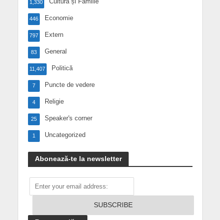
Cultură și Familie
1,330
Economie
446
Extern
797
General
83
Politică
11,407
Puncte de vedere
7
Religie
4
Speaker's corner
25
Uncategorized
1
Abonează-te la newsletter