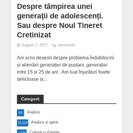
Despre tâmpirea unei
generații de adolescenți.
Sau despre Noul Tineret
Cretinizat
August 7, 2017
comentarii
Am scris deseori despre problema îndobitocirii
și alienării generației de puștani, generației
intre 15 și 25 de ani . Am luat înjurături foarte
delicioase și...
Categorii
Analize
60
Analize și opinii
18,119
Cultură și Familie
1,330