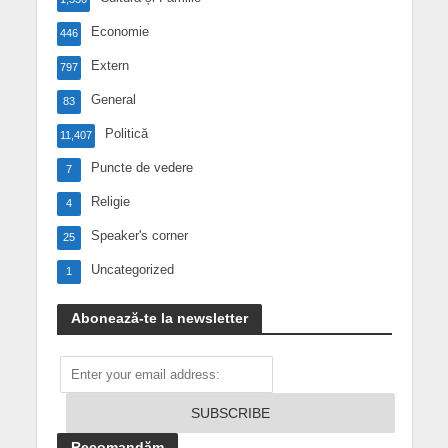
Economie
446
Extern
797
General
83
Politică
11,407
Puncte de vedere
7
Religie
4
Speaker's corner
25
Uncategorized
1
Abonează-te la newsletter
Recomandăm