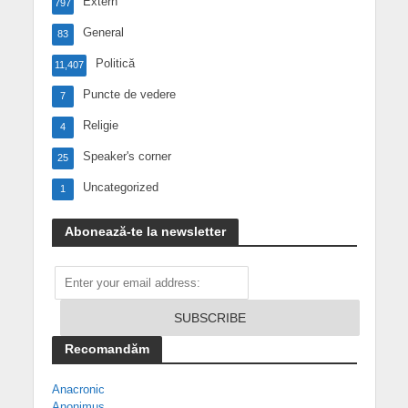
Extern
797
General
83
Politică
11,407
Puncte de vedere
7
Religie
4
Speaker's corner
25
Uncategorized
1
Abonează-te la newsletter
Recomandăm
Anacronic
Anonimus