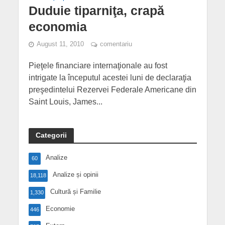
Duduie tiparniţa, crapă
economia
August 11, 2010
comentariu
Pieţele financiare internaţionale au fost
intrigate la începutul acestei luni de declaraţia
preşedintelui Rezervei Federale Americane din
Saint Louis, James...
Categorii
Analize
60
Analize și opinii
18,118
Cultură și Familie
1,330
Economie
446