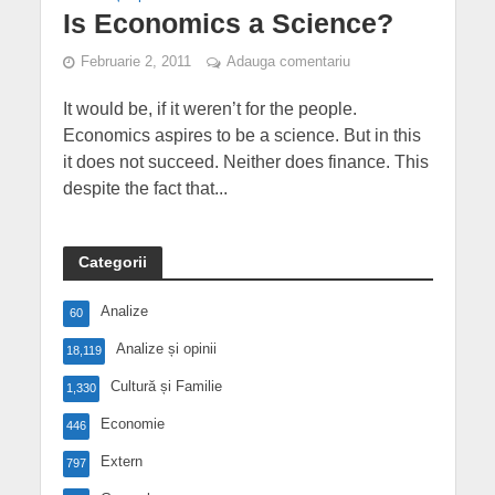
Is Economics a Science?
Februarie 2, 2011
Adauga comentariu
It would be, if it weren’t for the people.
Economics aspires to be a science. But in this
it does not succeed. Neither does finance. This
despite the fact that...
Categorii
Analize
60
Analize și opinii
18,119
Cultură și Familie
1,330
Economie
446
Extern
797