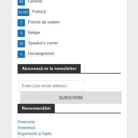
General
83
Politică
11,407
Puncte de vedere
7
Religie
4
Speaker's corner
25
Uncategorized
1
Abonează-te la newsletter
Recomandăm
Anacronic
Anonimus
Argumente și fapte