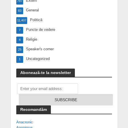
Extern
797
General
83
Politică
11,407
Puncte de vedere
7
Religie
4
Speaker's corner
25
Uncategorized
1
Abonează-te la newsletter
Recomandăm
Anacronic
Anonimus