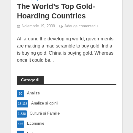
The World’s Top Gold-
Hoarding Countries
Noiembrie 19, 2009
Adauga comentariu
All around the developing world, governments
are making a mad scramble to buy gold. India
is buying gold. China is buying gold. Whereas
once it could be...
Categorii
Analize
60
Analize și opinii
18,118
Cultură și Familie
1,330
Economie
446