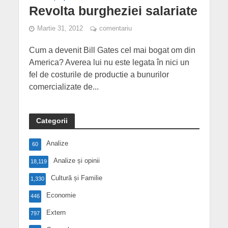
Revolta burgheziei salariate
Martie 31, 2012
comentariu
Cum a devenit Bill Gates cel mai bogat om din
America? Averea lui nu este legata în nici un
fel de costurile de productie a bunurilor
comercializate de...
Categorii
Analize
60
Analize și opinii
18,119
Cultură și Familie
1,330
Economie
446
Extern
797