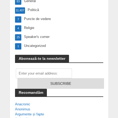
General
83
Politică
11,407
Puncte de vedere
7
Religie
4
Speaker's corner
25
Uncategorized
1
Abonează-te la newsletter
Recomandăm
Anacronic
Anonimus
Argumente și fapte