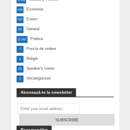
Economie
446
Extern
797
General
83
Politică
11,407
Puncte de vedere
7
Religie
4
Speaker's corner
25
Uncategorized
1
Abonează-te la newsletter
Recomandăm