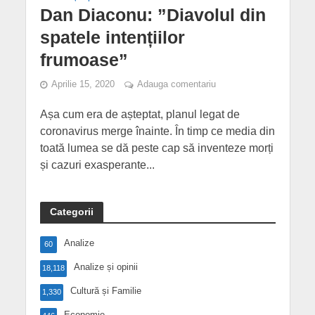
Dan Diaconu: ”Diavolul din
spatele intențiilor
frumoase”
Aprilie 15, 2020
Adauga comentariu
Așa cum era de așteptat, planul legat de
coronavirus merge înainte. În timp ce media din
toată lumea se dă peste cap să inventeze morți
și cazuri exasperante...
Categorii
Analize
60
Analize și opinii
18,118
Cultură și Familie
1,330
Economie