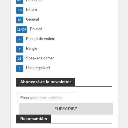
446
Extern
797
General
83
Politică
11,407
Puncte de vedere
7
Religie
4
Speaker's corner
25
Uncategorized
1
Abonează-te la newsletter
Recomandăm