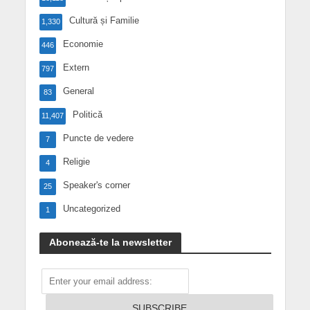
Cultură și Familie
1,330
Economie
446
Extern
797
General
83
Politică
11,407
Puncte de vedere
7
Religie
4
Speaker's corner
25
Uncategorized
1
Abonează-te la newsletter