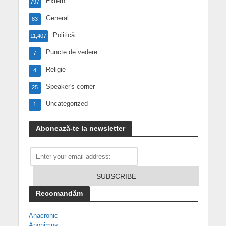
Extern
797
General
83
Politică
11,407
Puncte de vedere
7
Religie
4
Speaker's corner
25
Uncategorized
1
Abonează-te la newsletter
Recomandăm
Anacronic
Anonimus