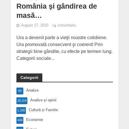
România şi gândirea de
masă…
August 17, 2010
comentariu
Ura a devenit parte a vieţii noastre cotidiene.
Ura promovată consecvent şi coerent! Prin
strategii bine gândite, cu efecte pe termen lung.
Categorii sociale...
Categorii
Analize
60
Analize și opinii
18,119
Cultură și Familie
1,330
Economie
446