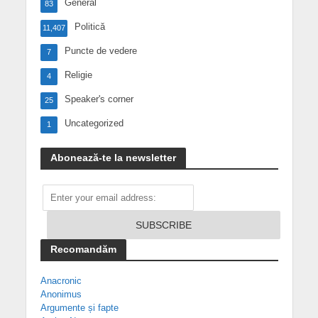
General
83
Politică
11,407
Puncte de vedere
7
Religie
4
Speaker's corner
25
Uncategorized
1
Abonează-te la newsletter
Recomandăm
Anacronic
Anonimus
Argumente și fapte