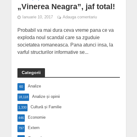
„Vinerea Neagra”, jaf total!
Ianuarie 10, 2017
Adauga comentariu
Probabil va mai dura ceva vreme pana ce va
exploda noul scandal care sa zguduie
societatea romaneasca. Pana atunci insa, la
varful structurilor informative se...
Categorii
Analize
60
Analize și opinii
18,118
Cultură și Familie
1,330
Economie
446
Extern
797