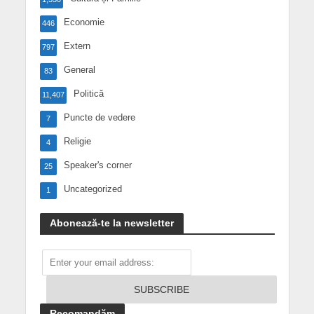
Economie
446
Extern
797
General
83
Politică
11,407
Puncte de vedere
7
Religie
4
Speaker's corner
25
Uncategorized
1
Abonează-te la newsletter
Recomandăm