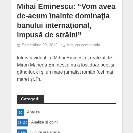
Mihai Eminescu: “Vom avea
de-acum înainte dominaţia
banului internaţional,
impusă de străini”
Septembrie 20, 2012
Adauga comentariu
Interviu virtual cu Mihai Eminescu, realizat de
Miron Manega Eminescu nu a fost doar poet şi
gânditor, ci şi un mare jurnalist român (cel mai
mare) şi, în...
Categorii
Analize
60
Analize și opinii
18,119
Cultură și Familie
1,330