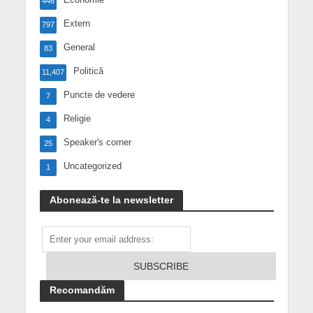
446
Extern
797
General
83
Politică
11,407
Puncte de vedere
7
Religie
4
Speaker's corner
25
Uncategorized
1
Abonează-te la newsletter
Recomandăm