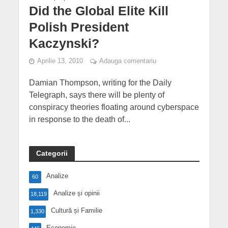
Did the Global Elite Kill
Polish President
Kaczynski?
Aprilie 13, 2010
Adauga comentariu
Damian Thompson, writing for the Daily
Telegraph, says there will be plenty of
conspiracy theories floating around cyberspace
in response to the death of...
Categorii
Analize
60
Analize și opinii
18,119
Cultură și Familie
1,330
Economie