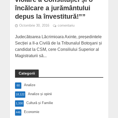
încălcare a jurământului
depus la învestitură!””
Octombrie 30, 2016
comentariu
Judecătoarea Lăcrimioara Axinte, președintele
Secției a II-a Civilă de la Tribunalul Botoşani și
candidat la CSM, cere Consiliului Superior al
Magistraturii să...
Categorii
Analize
60
Analize și opinii
18,122
Cultură și Familie
1,330
Economie
446