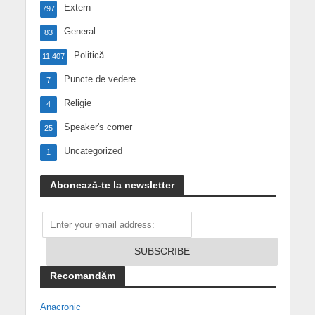
Extern
797
General
83
Politică
11,407
Puncte de vedere
7
Religie
4
Speaker's corner
25
Uncategorized
1
Abonează-te la newsletter
Recomandăm
Anacronic