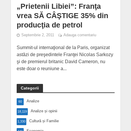
„Prietenii Libiei”: Franţa
vrea SĂ CÂŞTIGE 35% din
producţia de petrol
Septembrie 2, 2011
Adauga comentariu
Summit-ul internaţional de la Paris, organizat
astăzi de preşedintele Franţei Nicolas Sarkozy
şi de premierul britanic David Cameron, nu
este doar o reuniune a...
Categorii
Analize
60
Analize și opinii
18,119
Cultură și Familie
1,330
Economie