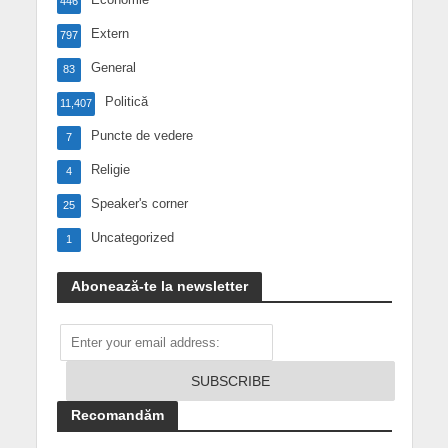
446
Extern
797
General
83
Politică
11,407
Puncte de vedere
7
Religie
4
Speaker's corner
25
Uncategorized
1
Abonează-te la newsletter
Recomandăm