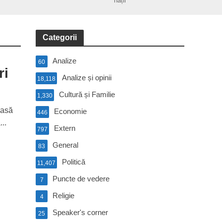
nații
Categorii
Analize
60
ri
Analize și opinii
18,118
Cultură și Familie
1,330
oasă
Economie
446
..
Extern
797
General
83
Politică
11,407
Puncte de vedere
7
Religie
4
Speaker's corner
25