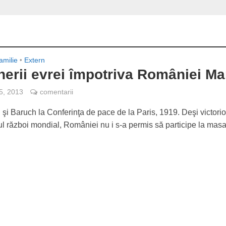
amilie
•
Extern
erii evrei împotriva României Ma
 5, 2013
comentarii
 şi Baruch la Conferinţa de pace de la Paris, 1919. Deşi victori
l război mondial, României nu i s-a permis să participe la masa.