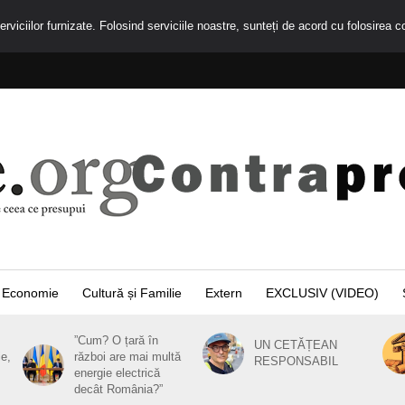
rviciilor furnizate. Folosind serviciile noastre, sunteți de acord cu folosirea c
Economie
Cultură și Familie
Extern
EXCLUSIV (VIDEO)
”Cum? O țară în
UN CETĂȚEAN
ie,
război are mai multă
RESPONSABIL
energie electrică
decât România?”