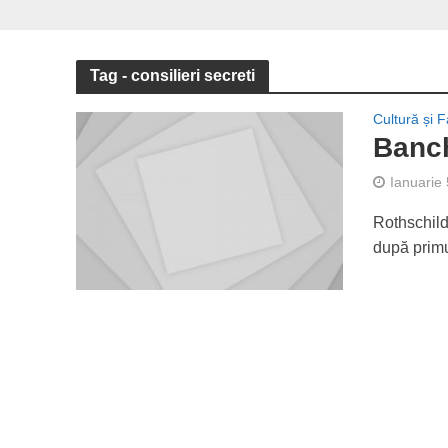
Tag - consilieri secreti
Cultură și F
Banch
Ianuarie
Rothschild
după primu