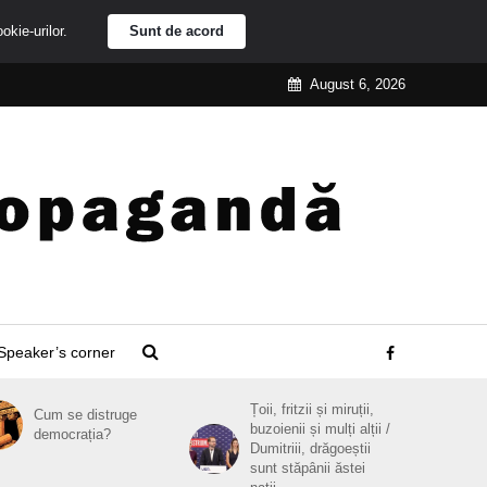
ookie-urilor.
Sunt de acord
August 6, 2026
Speaker’s corner
Țoii, fritzii și miruții,
Cum se distruge
buzoienii și mulți alții /
democrația?
Dumitriii, drăgoeștii
sunt stăpânii ăstei