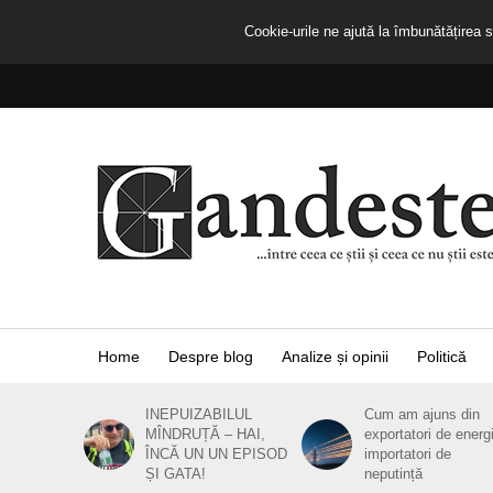
Cookie-urile ne ajută la îmbunătățirea se
Home
Despre blog
Analize și opinii
Politică
INEPUIZABILUL
Cum am ajuns din
MÎNDRUȚĂ – HAI,
exportatori de energ
ÎNCĂ UN UN EPISOD
importatori de
ȘI GATA!
neputință