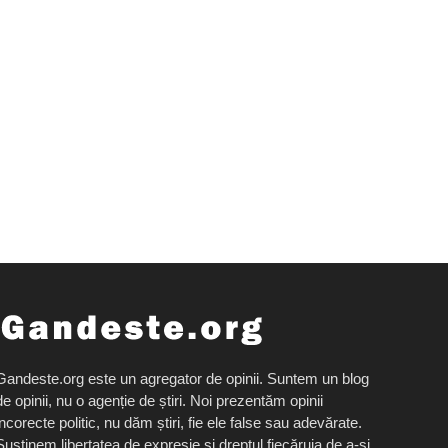
Gandeste.org este un agregator de opinii. Suntem un blog
de opinii, nu o agenție de știri. Noi prezentăm opinii
incorecte politic, nu dăm știri, fie ele false sau adevărate.
Susținem libertatea de expresie și dreptul fiecăruia de a-și