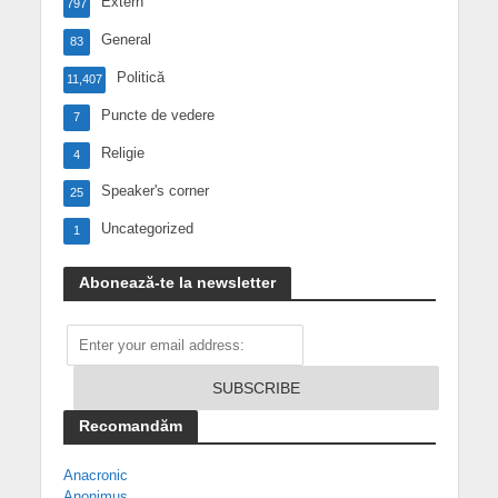
Extern
797
General
83
Politică
11,407
Puncte de vedere
7
Religie
4
Speaker's corner
25
Uncategorized
1
Abonează-te la newsletter
Recomandăm
Anacronic
Anonimus