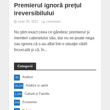
Premierul ignoră preţul
ireversibilului
Iunie 30, 2012
comentarii
Nu ştim exact ceea ce gândesc premierul şi
membrii cabinetului său, dar nu se poate nega
sau ignora că s-au aflat într-o situaţie vădit
încurcată şi că, în...
Categorii
Analize
60
Analize și opinii
18,119
Cultură și Familie
1,330
Economie
446