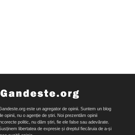
Gandeste.org este un agregator de opinii. Suntem un blog
de opinii, nu o agenție de știri. Noi prezentăm opinii
incorecte politic, nu dăm știri, fie ele false sau adevărate.
Susținem libertatea de expresie și dreptul fiecăruia de a-și