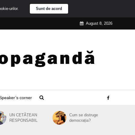
ookie-urilor.
Sunt de acord
August 8, 2026
Speaker’s corner
UN CETĂȚEAN
Cum se distruge
RESPONSABIL
democrația?