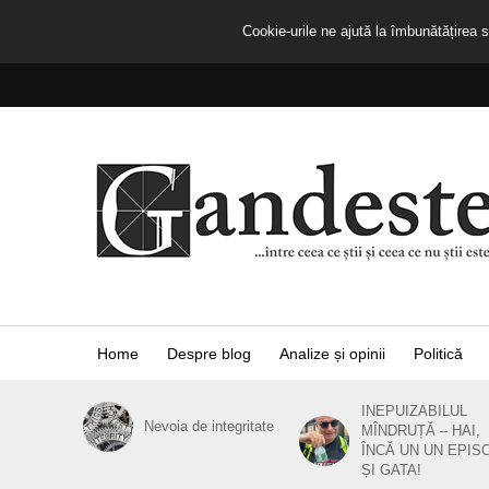
Cookie-urile ne ajută la îmbunătățirea se
Home
Despre blog
Analize și opinii
Politică
INEPUIZABILUL
Nevoia de integritate
MÎNDRUȚĂ – HAI,
ÎNCĂ UN UN EPIS
ȘI GATA!