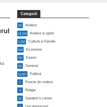
Categorii
Analize
60
rul
Analize și opinii
18,119
Cultură și Familie
1,330
Economie
446
Extern
797
lui.
General
83
Politică
11,407
Puncte de vedere
7
Religie
4
Speaker's corner
25
Uncategorized
1