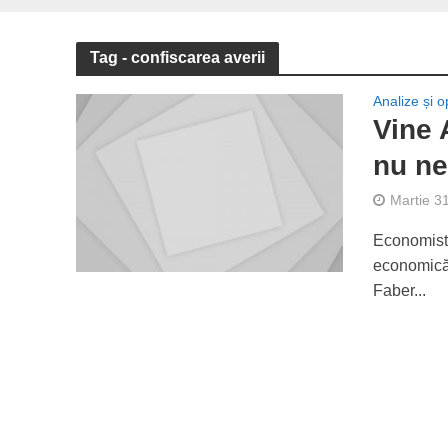
Tag - confiscarea averii
Analize și op
Vine 
nu ne
Martie 3
Economistu
economică 
Faber...