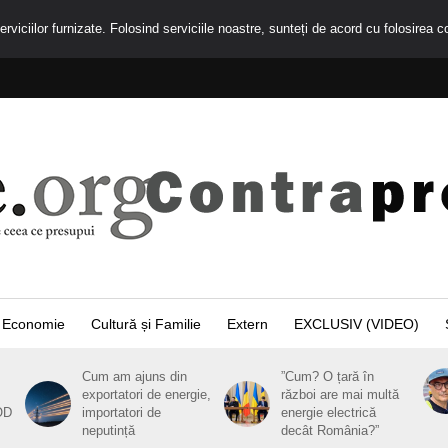
rviciilor furnizate. Folosind serviciile noastre, sunteți de acord cu folosirea c
Economie
Cultură și Familie
Extern
EXCLUSIV (VIDEO)
Cum am ajuns din
”Cum? O țară în
exportatori de energie,
război are mai multă
OD
importatori de
energie electrică
neputință
decât România?”